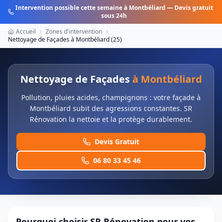
Intervention possible cette semaine à
Montbéliard
— Devis gratuit
sous 24h
Accueil
Zones d'intervention
Nettoyage de Façades
à
Montbéliard
(
25
)
Nettoyage de Façades
à
Montbéliard
Pollution, pluies acides, champignons : votre façade à
Montbéliard subit des agressions constantes. SR
Rénovation la nettoie et la protège durablement.
Devis Gratuit
06 80 33 45 46
Pourquoi choisir SR Rénovation pour vos