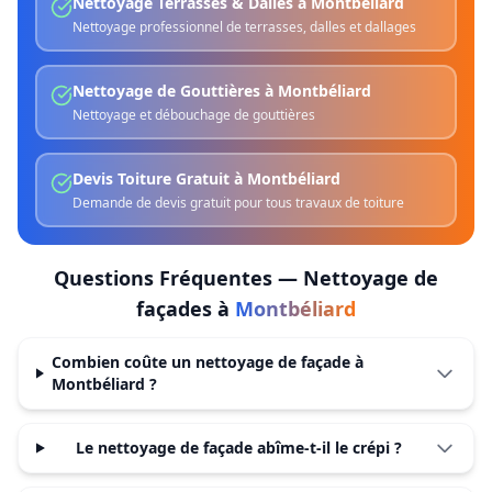
Nettoyage Terrasses & Dalles
à
Montbéliard
Nettoyage professionnel de terrasses, dalles et dallages
Nettoyage de Gouttières
à
Montbéliard
Nettoyage et débouchage de gouttières
Devis Toiture Gratuit
à
Montbéliard
Demande de devis gratuit pour tous travaux de toiture
Questions Fréquentes —
Nettoyage de
façades
à
Montbéliard
Combien coûte un nettoyage de façade à
Montbéliard ?
Le nettoyage de façade abîme-t-il le crépi ?