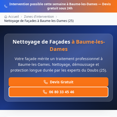
Intervention possible cette semaine à
Baume-les-Dames
— Devis
gratuit sous 24h
Accueil
Zones d'intervention
Nettoyage de Façades
à
Baume-les-Dames
(
25
)
Nettoyage de Façades
à
Baume-les-
Dames
Votre façade mérite un traitement professionnel à
Baume-les-Dames. Nettoyage, démoussage et
protection longue durée par les experts du Doubs (25).
Devis Gratuit
06 80 33 45 46