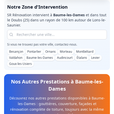
Notre Zone d'Intervention
SR Rénovation intervient à
Baume-les-Dames
et dans tout
le
Doubs (25)
dans un rayon de 100 km autour de Lons-le-
Saunier.
Si vous ne trouvez pas votre ville, contactez-nous.
Besançon
Pontarlier
Ornans
Morteau
Montbéliard
Valdahon
Baume-les-Dames
Audincourt
Étalans
Levier
Goux-les-Usiers
Nos Autres Prestations à
Baume-les-
Dames
Découvrez nos autres prestations disponibles à
Baume-
les-Dames
: gouttières, couverture, façades et
rénovation complète de toiture, toujours avec la même