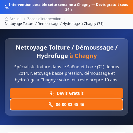
Intervention possible cette semaine à
Chagny
— Devis gratuit sous
24h
Accueil
Zones d'intervention
Nettoyage Toiture / Démoussage / Hydrofuge
à
Chagny
(
71
)
Nettoyage Toiture / Démoussage /
Hydrofuge
à
Chagny
Spécialiste toiture dans le Saône-et-Loire (71) depuis
2014. Nettoyage basse pression, démoussage et
hydrofuge à Chagny : votre toit reste propre 10 ans.
Devis Gratuit
06 80 33 45 46