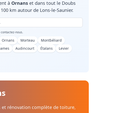
ient à
Ornans
et dans tout le
Doubs
100 km autour de Lons-le-Saunier.
, contactez-nous.
Ornans
Morteau
Montbéliard
Dames
Audincourt
Étalans
Levier
ns
s et rénovation complète de toiture,