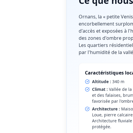
Ce que nous
Ornans, la « petite Venis
encorbellement surplomba
d'accès et exposées à l'
des zones d'ombre propi
Les quartiers résidentie
par l'humidité de la vall
Caractéristiques loc
Altitude :
340 m
Climat :
Vallée de la
et des falaises, br
favorisée par l'ombr
Architecture :
Maiso
Loue, pierre calcair
Architecture fluvial
protégée.