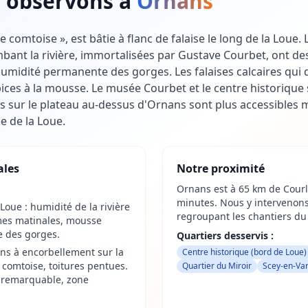
 observons à
Ornans
e comtoise », est bâtie à flanc de falaise le long de la Loue.
nt la rivière, immortalisées par Gustave Courbet, ont des t
humidité permanente des gorges. Les falaises calcaires qui d
ces à la mousse. Le musée Courbet et le centre historique
ls sur le plateau au-dessus d'Ornans sont plus accessibles 
ée de la Loue.
ales
Notre proximité
Ornans est à 65 km de Courl
minutes. Nous y intervenon
 Loue : humidité de la rivière
regroupant les chantiers du
umes matinales, mousse
e des gorges.
Quartiers desservis :
ns à encorbellement sur la
Centre historique (bord de Loue)
e comtoise, toitures pentues.
Quartier du Miroir
Scey-en-Var
e remarquable, zone