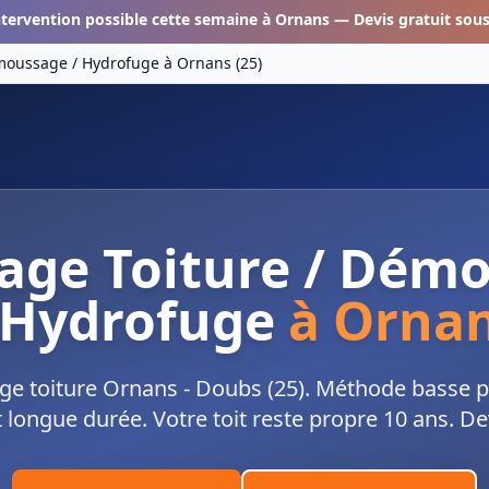
ntervention possible cette semaine à
Ornans
— Devis gratuit sou
émoussage / Hydrofuge
à
Ornans
(
25
)
age Toiture / Dém
 Hydrofuge
à
Orna
e toiture Ornans - Doubs (25). Méthode basse pr
 longue durée. Votre toit reste propre 10 ans. Dev