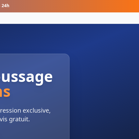
s 24h
oussage
ns
ession exclusive,
is gratuit.