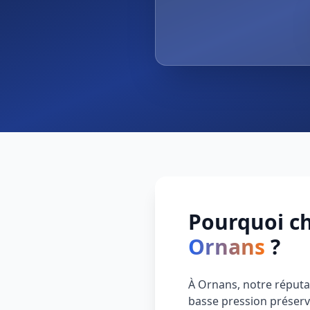
Pourquoi ch
Ornans
?
À Ornans, notre réput
basse pression préserve