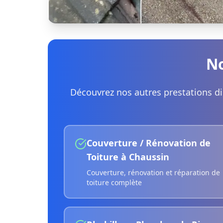
No
Découvrez nos autres prestations d
Couverture / Rénovation de
Toiture
à
Chaussin
Couverture, rénovation et réparation de
toiture complète