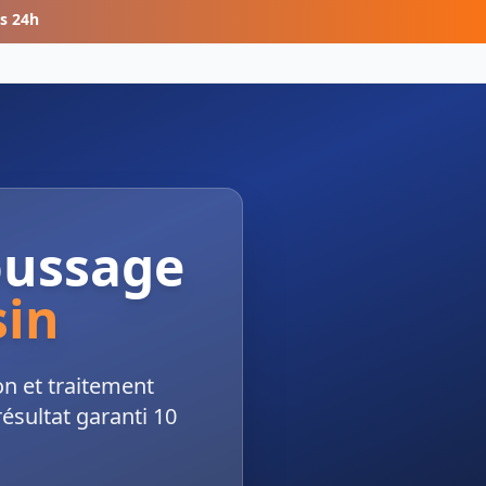
s 24h
oussage
sin
n et traitement
ésultat garanti 10