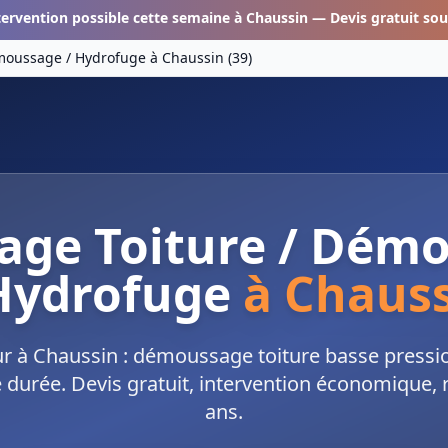
tervention possible cette semaine à
Chaussin
— Devis gratuit sou
émoussage / Hydrofuge
à
Chaussin
(
39
)
age Toiture / Dém
Hydrofuge
à
Chaus
ur à Chaussin : démoussage toiture basse pressio
durée. Devis gratuit, intervention économique, r
ans.