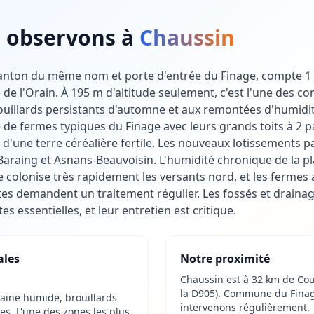
 observons à
Chaussin
canton du même nom et porte d'entrée du Finage, compte 1 
 de l'Orain. À 195 m d'altitude seulement, c'est l'une des 
uillards persistants d'automne et aux remontées d'humidité 
de fermes typiques du Finage avec leurs grands toits à 2 p
e d'une terre céréalière fertile. Les nouveaux lotissements p
araing et Asnans-Beauvoisin. L'humidité chronique de la pla
se colonise très rapidement les versants nord, et les fermes
ates demandent un traitement régulier. Les fossés et draina
es essentielles, et leur entretien est critique.
ales
Notre proximité
Chaussin est à 32 km de Cou
la D905). Commune du Finag
laine humide, brouillards
intervenons régulièrement.
s. L'une des zones les plus