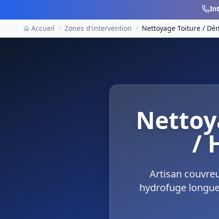
In
Accueil
Zones d'intervention
Nettoyage Toiture / D
Nettoy
/ 
Artisan couvre
hydrofuge longue 