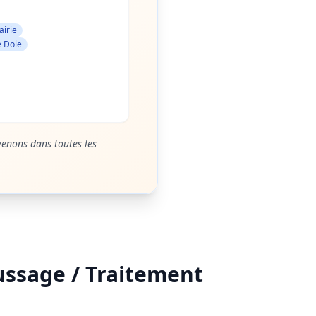
airie
e Dole
venons dans toutes les
ussage / Traitement