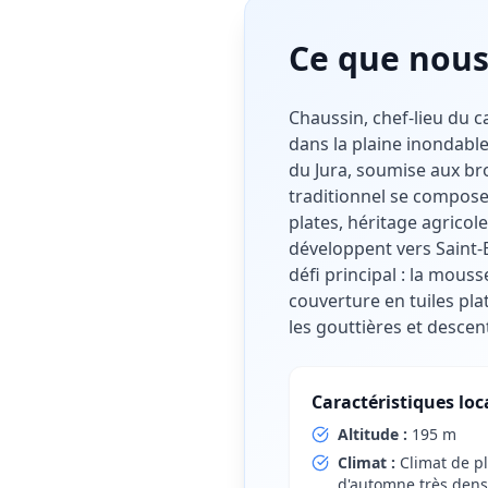
Ce que nous
Chaussin, chef-lieu du 
dans la plaine inondable
du Jura, soumise aux bro
traditionnel se compose 
plates, héritage agricol
développent vers Saint-B
défi principal : la mous
couverture en tuiles pl
les gouttières et descent
Caractéristiques loc
Altitude :
195 m
Climat :
Climat de p
d'automne très dense