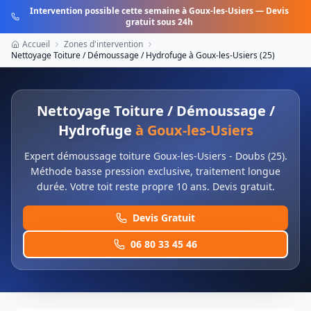
Intervention possible cette semaine à
Goux-les-Usiers
— Devis
gratuit sous 24h
Accueil
Zones d'intervention
Nettoyage Toiture / Démoussage / Hydrofuge
à
Goux-les-Usiers
(
25
)
Nettoyage Toiture / Démoussage /
Hydrofuge
à
Goux-les-Usiers
Expert démoussage toiture Goux-les-Usiers - Doubs (25).
Méthode basse pression exclusive, traitement longue
durée. Votre toit reste propre 10 ans. Devis gratuit.
Devis Gratuit
06 80 33 45 46