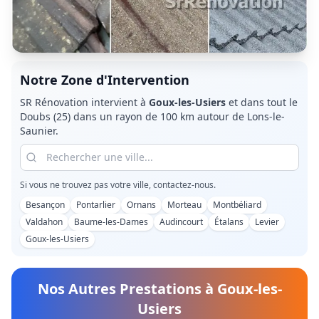
Notre Zone d'Intervention
SR Rénovation intervient à
Goux-les-Usiers
et dans tout le
Doubs (25)
dans un rayon de 100 km autour de Lons-le-
Saunier.
Si vous ne trouvez pas votre ville, contactez-nous.
Besançon
Pontarlier
Ornans
Morteau
Montbéliard
Valdahon
Baume-les-Dames
Audincourt
Étalans
Levier
Goux-les-Usiers
Nos Autres Prestations à
Goux-les-
Usiers