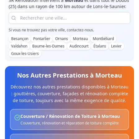
SR Rénovation intervient à
Morteau
et dans tout le
Doubs
(25)
dans un rayon de 100 km autour de Lons-le-Saunier.
Si vous ne trouvez pas votre ville, contactez-nous.
Besançon
Pontarlier
Ornans
Morteau
Montbéliard
Valdahon
Baume-les-Dames
Audincourt
Étalans
Levier
Goux-les-Usiers
Nos Autres Prestations à
Morteau
Découvrez nos autres prestations disponibles à
Morteau
: gouttières, couverture, façades et rénovation complète
de toiture, toujours avec la même exigence de qualité.
Couverture / Rénovation de Toiture
à
Morteau
Couverture, rénovation et réparation de toiture complète