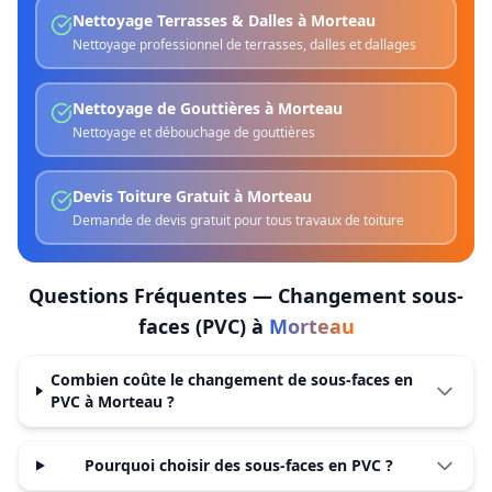
Nettoyage Terrasses & Dalles
à
Morteau
Nettoyage professionnel de terrasses, dalles et dallages
Nettoyage de Gouttières
à
Morteau
Nettoyage et débouchage de gouttières
Devis Toiture Gratuit
à
Morteau
Demande de devis gratuit pour tous travaux de toiture
Questions Fréquentes —
Changement sous-
faces (PVC)
à
Morteau
Combien coûte le changement de sous-faces en
PVC à Morteau ?
Pourquoi choisir des sous-faces en PVC ?