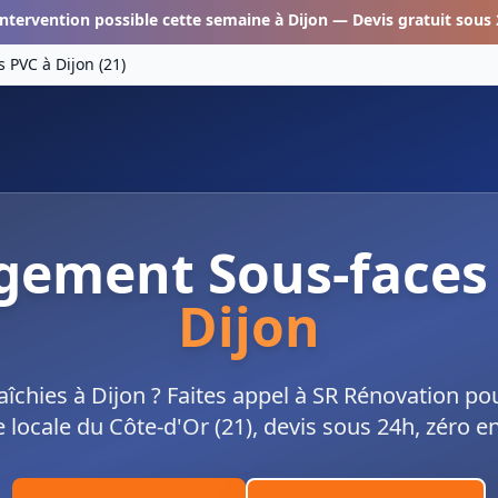
Intervention possible cette semaine à
Dijon
— Devis gratuit sous
s PVC
à
Dijon
(
21
)
gement Sous-faces
Dijon
aîchies à Dijon ? Faites appel à SR Rénovation p
 locale du Côte-d'Or (21), devis sous 24h, zéro en