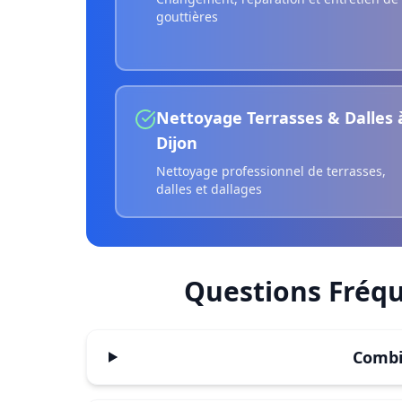
gouttières
Nettoyage Terrasses & Dalles
Dijon
Nettoyage professionnel de terrasses,
dalles et dallages
Questions Fréq
Combi