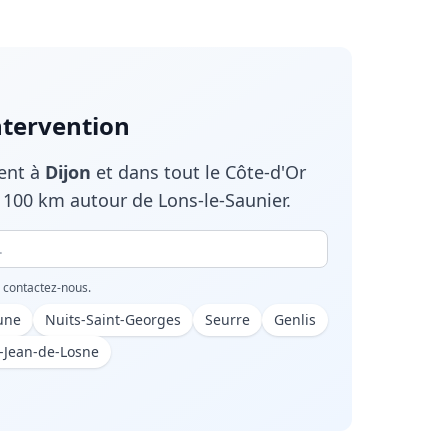
ntervention
ient à
Dijon
et dans tout le
Côte-d'Or
100 km autour de Lons-le-Saunier.
, contactez-nous.
une
Nuits-Saint-Georges
Seurre
Genlis
t-Jean-de-Losne