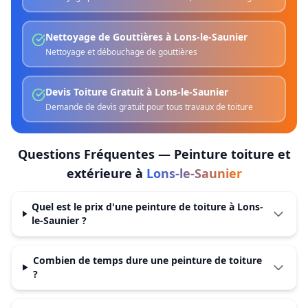
Nettoyage de Gouttières
à
Lons-le-Saunier
Nettoyage et débouchage de gouttières
Devis Toiture Gratuit
à
Lons-le-Saunier
Demande de devis gratuit pour tous travaux de toiture
Questions Fréquentes —
Peinture toiture et
extérieure
à
Lons-le-Saunier
Quel est le prix d'une peinture de toiture à Lons-
le-Saunier ?
Combien de temps dure une peinture de toiture
?