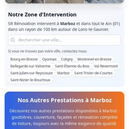
Notre Zone d'Intervention
SR Rénovation intervient à
Marboz
et dans tout le
Ain (01)
dans un rayon de 100 km autour de Lons-le-Saunier.
Si vous ne trouvez pas votre ville, contactez-nous.
Bourg-en-Bresse
Oyonnax
Coligny
Montrevel-en-Bresse
Bellegarde-sur-Valserine
Saint-Étienne-du-Bois
Val-Revermont
Saint-Julien-sur-Reyssouze
Marboz
Saint-Trivier-de-Courtes
Saint-Nizier-le-Bouchoux
Nos Autres Prestations à
Marboz
Découvrez nos autres prestations disponibles à
Marboz
:
gouttières, couverture, façades et rénovation complète
de toiture, toujours avec la même exigence de qualité.