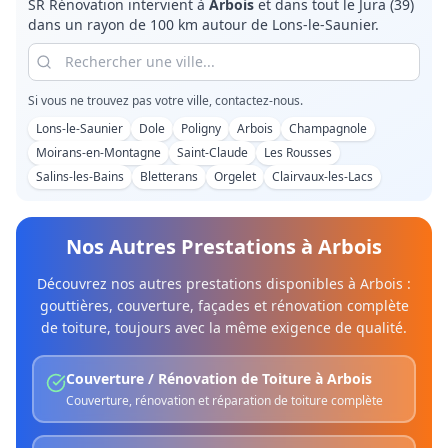
SR Rénovation intervient à
Arbois
et dans tout le
Jura (39)
dans un rayon de 100 km autour de Lons-le-Saunier.
Si vous ne trouvez pas votre ville, contactez-nous.
Lons-le-Saunier
Dole
Poligny
Arbois
Champagnole
Moirans-en-Montagne
Saint-Claude
Les Rousses
Salins-les-Bains
Bletterans
Orgelet
Clairvaux-les-Lacs
Nos Autres Prestations à
Arbois
Découvrez nos autres prestations disponibles à
Arbois
:
gouttières, couverture, façades et rénovation complète
de toiture, toujours avec la même exigence de qualité.
Couverture / Rénovation de Toiture
à
Arbois
Couverture, rénovation et réparation de toiture complète