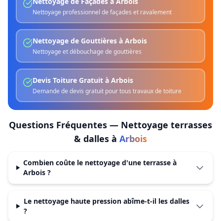
Nettoyage de Façades
à
Arbois
Nettoyage professionnel de façades et ravalement
Nettoyage de Gouttières
à
Arbois
Nettoyage et débouchage de gouttières
Devis Toiture Gratuit
à
Arbois
Demande de devis gratuit pour tous travaux de toiture
Questions Fréquentes —
Nettoyage terrasses
& dalles
à
Arbois
Combien coûte le nettoyage d'une terrasse à
Arbois ?
Le nettoyage haute pression abîme-t-il les dalles
?