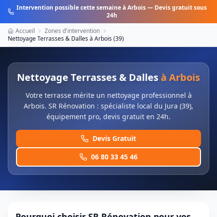
Intervention possible cette semaine à
Arbois
— Devis gratuit sous
24h
Accueil
Zones d'intervention
Nettoyage Terrasses & Dalles
à
Arbois
(
39
)
Nettoyage Terrasses & Dalles
à
Arbois
Votre terrasse mérite un nettoyage professionnel à
Arbois. SR Rénovation : spécialiste local du Jura (39),
équipement pro, devis gratuit en 24h.
Devis Gratuit
06 80 33 45 46
Pourquoi choisir SR Rénovation pour vos