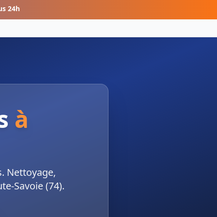
us 24h
s
à
s. Nettoyage,
e-Savoie (74).