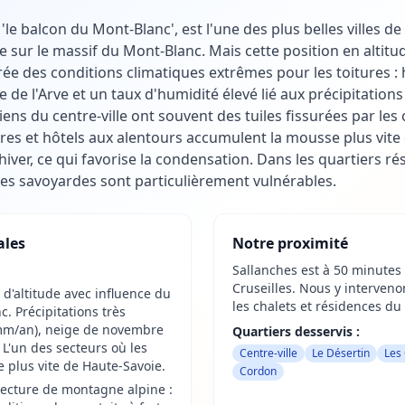
e balcon du Mont-Blanc', est l'une des plus belles villes d
ur le massif du Mont-Blanc. Mais cette position en altitud
rée des conditions climatiques extrêmes pour les toitures : 
ée de l'Arve et un taux d'humidité élevé lié aux précipitation
ens du centre-ville ont souvent des tuiles fissurées par les 
res et hôtels aux alentours accumulent la mousse plus vite 
iver, ce qui favorise la condensation. Dans les quartiers rés
ates savoyardes sont particulièrement vulnérables.
ales
Notre proximité
Sallanches est à 50 minutes
Cruseilles. Nous y interven
 d'altitude avec influence du
les chalets et résidences d
. Précipitations très
mm/an), neige de novembre
Quartiers desservis :
. L'un des secteurs où les
Centre-ville
Le Désertin
Les
 le plus vite de Haute-Savoie.
Cordon
tecture de montagne alpine :