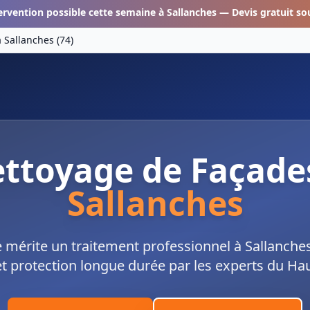
ervention possible cette semaine à
Sallanches
— Devis gratuit so
à
Sallanches
(
74
)
ttoyage de Façade
Sallanches
 mérite un traitement professionnel à Sallanche
 protection longue durée par les experts du Haut