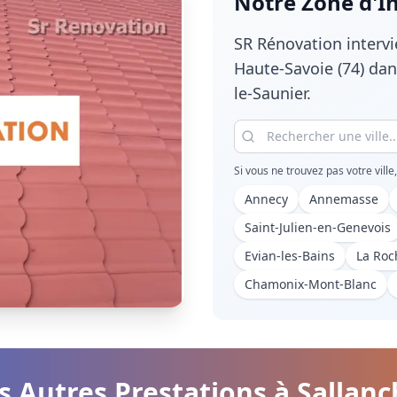
Notre Zone d'I
SR Rénovation interv
Haute-Savoie (74)
dans
le-Saunier.
Si vous ne trouvez pas votre ville
Annecy
Annemasse
Saint-Julien-en-Genevois
Evian-les-Bains
La Roc
Chamonix-Mont-Blanc
s Autres Prestations à
Sallanc