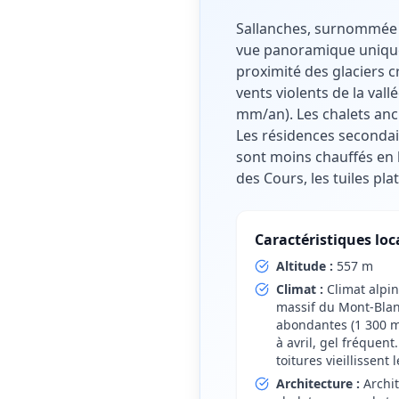
Sallanches, surnommée 'l
vue panoramique unique s
proximité des glaciers c
vents violents de la vall
mm/an). Les chalets anci
Les résidences secondai
sont moins chauffés en h
des Cours, les tuiles pl
Caractéristiques loc
Altitude :
557 m
Climat :
Climat alpin
massif du Mont-Blanc
abondantes (1 300 
à avril, gel fréquent
toitures vieillissent
Architecture :
Archi