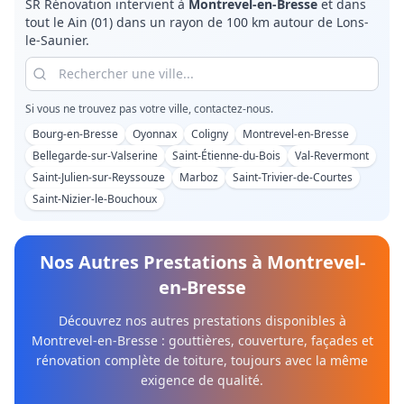
SR Rénovation intervient à
Montrevel-en-Bresse
et dans
tout le
Ain (01)
dans un rayon de 100 km autour de Lons-
le-Saunier.
Si vous ne trouvez pas votre ville, contactez-nous.
Bourg-en-Bresse
Oyonnax
Coligny
Montrevel-en-Bresse
Bellegarde-sur-Valserine
Saint-Étienne-du-Bois
Val-Revermont
Saint-Julien-sur-Reyssouze
Marboz
Saint-Trivier-de-Courtes
Saint-Nizier-le-Bouchoux
Nos Autres Prestations à
Montrevel-
en-Bresse
Découvrez nos autres prestations disponibles à
Montrevel-en-Bresse
: gouttières, couverture, façades et
rénovation complète de toiture, toujours avec la même
exigence de qualité.