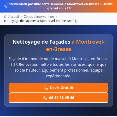
Intervention possible cette semaine à
Montrevel-en-Bresse
— Devis
gratuit sous 24h
Accueil
Zones d'intervention
Nettoyage de Façades
à
Montrevel-en-Bresse
(
01
)
Nettoyage de Façades
à
Montrevel-
en-Bresse
Façade d'immeuble ou de maison à Montrevel-en-Bresse
? SR Rénovation nettoie toutes les surfaces, quelle que
soit la hauteur. Équipement professionnel, équipe
expérimentée.
Devis Gratuit
06 80 33 45 46