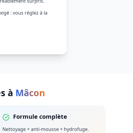
gréablement surpris.
igé : vous réglez à la
es
à
Mâcon
Formule complète
Nettoyage + anti-mousse + hydrofuge.