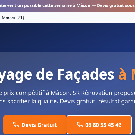
ntervention possible cette semaine à
Mâcon
— Devis gratuit sous
à
Mâcon
(
71
)
yage de Façades
à
 prix compétitif à Mâcon. SR Rénovation propose 
ns sacrifier la qualité. Devis gratuit, résultat garan
Devis Gratuit
06 80 33 45 46