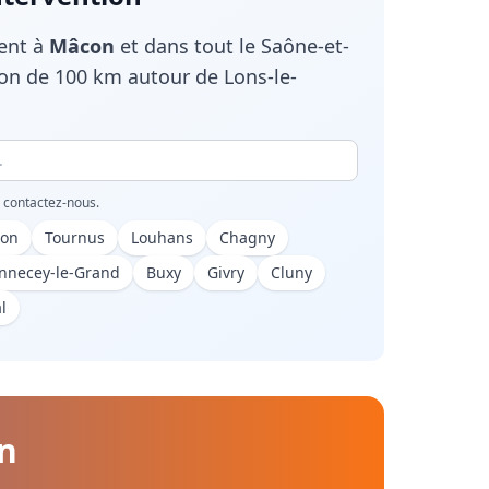
ient à
Mâcon
et dans tout le
Saône-et-
on de 100 km autour de Lons-le-
, contactez-nous.
on
Tournus
Louhans
Chagny
nnecey-le-Grand
Buxy
Givry
Cluny
l
n