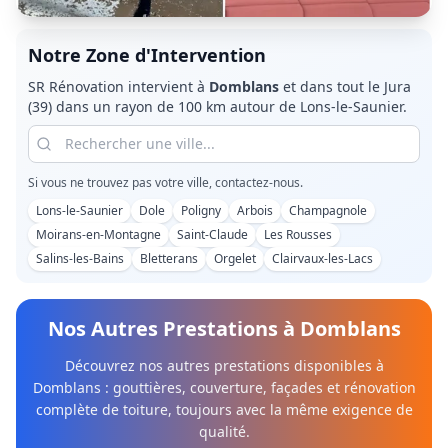
Notre Zone d'Intervention
SR Rénovation intervient à
Domblans
et dans tout le
Jura
(39)
dans un rayon de 100 km autour de Lons-le-Saunier.
Si vous ne trouvez pas votre ville, contactez-nous.
Lons-le-Saunier
Dole
Poligny
Arbois
Champagnole
Moirans-en-Montagne
Saint-Claude
Les Rousses
Salins-les-Bains
Bletterans
Orgelet
Clairvaux-les-Lacs
Nos Autres Prestations à
Domblans
Découvrez nos autres prestations disponibles à
Domblans
: gouttières, couverture, façades et rénovation
complète de toiture, toujours avec la même exigence de
qualité.