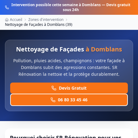
Intervention possible cette semaine à
Domblans
— Devis gratuit
sous 24h
Accueil
Zones d'intervention
Nettoyage de Façades
à
Domblans
(
39
)
Nettoyage de Façades
à
Domblans
Pollution, pluies acides, champignons : votre façade à
Domblans subit des agressions constantes. SR
Rénovation la nettoie et la protège durablement.
Devis Gratuit
06 80 33 45 46
Pourquoi choisir SR Rénovation pour vos