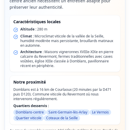
centre ancien nécessitent un entretien adapté pour
préserver leur authenticité.
Caractéristiques locales
Altitude :
280 m
Climat :
Microclimat viticole de la vallée de la Seille,
humidité modérée mais persistante, brouillards matinaux
en automne.
Architecture :
Maisons vigneronnes XVIIIe-XIXe en pierre
calcaire du Revermont, fermes traditionnelles avec caves
voûtées, église XIIIe classée à Domblans, pavillonnaire
récent en périphérie.
Notre proximité
Domblans est à 16 km de Courlaoux (20 minutes par la D471
puis D120). Commune viticole du Revermont où nous
intervenons régulièrement.
Quartiers desservis :
Domblans-centre
Saint-Germain-lès-Arlay
Le Vernois
Quartier viticole
Coteaux de la Seille