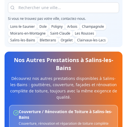
Si vous ne trouvez pas votre ville, contactez-nous.
Lons-le-Saunier
Dole
Poligny
Arbois
Champagnole
Moirans-en-Montagne
Saint-Claude
Les Rousses
Salins-les-Bains
Bletterans
Orgelet
Clairvaux-les-Lacs
Nos Autres Prestations à
Salins-les-
Bains
Découvrez nos autres prestations disponibles à
Salins-
les-Bains
: gouttières, couverture, façades et rénovation
complète de toiture, toujours avec la même exigence de
qualité.
Couverture / Rénovation de Toiture
à
Salins-les-
Bains
Couverture, rénovation et réparation de toiture complète