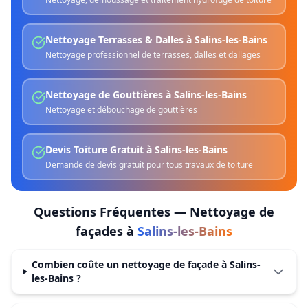
Nettoyage Terrasses & Dalles
à
Salins-les-Bains
Nettoyage professionnel de terrasses, dalles et dallages
Nettoyage de Gouttières
à
Salins-les-Bains
Nettoyage et débouchage de gouttières
Devis Toiture Gratuit
à
Salins-les-Bains
Demande de devis gratuit pour tous travaux de toiture
Questions Fréquentes —
Nettoyage de
façades
à
Salins-les-Bains
Combien coûte un nettoyage de façade à Salins-
les-Bains ?