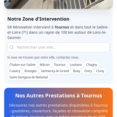
Notre Zone d'Intervention
SR Rénovation intervient à
Tournus
et dans tout le
Saône-
et-Loire (71)
dans un rayon de 100 km autour de Lons-le-
Saunier.
Si vous ne trouvez pas votre ville, contactez-nous.
Chalon-sur-Saône
Mâcon
Tournus
Louhans
Chagny
Cuisery
Branges
Sennecey-le-Grand
Buxy
Givry
Cluny
Saint-Gengoux-le-National
Nos Autres Prestations à
Tournus
Découvrez nos autres prestations disponibles à
Tournus
: gouttières, couverture, façades et rénovation complète
de toiture, toujours avec la même exigence de qualité.