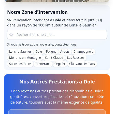
Notre Zone d'Intervention
SR Rénovation intervient à
Dole
et dans tout le
Jura (39)
dans un rayon de 100 km autour de Lons-le-Saunier.
Si vous ne trouvez pas votre ville, contactez-nous.
Lons-le-Saunier
Dole
Poligny
Arbois
Champagnole
Moirans-en-Montagne
Saint-Claude
Les Rousses
Salins-les-Bains
Bletterans
Orgelet
Clairvaux-les-Lacs
Nos Autres Prestations à
Dole
Découvrez nos autres prestations disponibles à
Dole
:
gouttières, couverture, façades et rénovation complète
de toiture, toujours avec la même exigence de qualité.