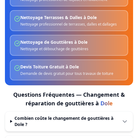
Nettoyage Terrasses & Dalles
à
Dole
Nettoyage professionnel de terrasses, dalles et dallages
Nettoyage de Gouttières
à
Dole
Nettoyage et débouchage de gouttières
Devis Toiture Gratuit
à
Dole
Demande de devis gratuit pour tous travaux de toiture
Questions Fréquentes —
Changement &
réparation de gouttières
à
Dole
Combien coûte le changement de gouttières à
Dole ?