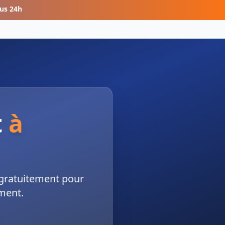
us 24h
t
à
 gratuitement pour
ment.