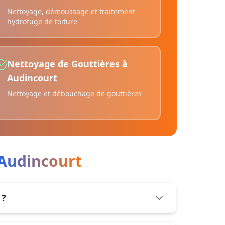
Nettoyage, démoussage et traitement
hydrofuge de toiture
Nettoyage de Gouttières
à
Audincourt
Nettoyage et débouchage de gouttières
Audincourt
 ?