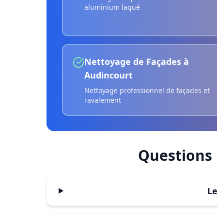
aluminium laqué
Nettoyage de Façades
à
Audincourt
Nettoyage professionnel de façades et
ravalement
Questions
Le