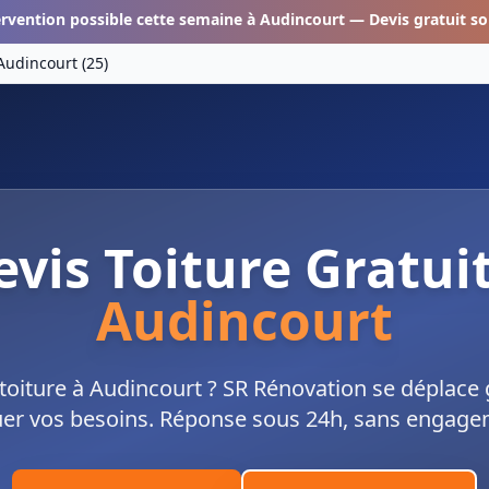
ervention possible cette semaine à
Audincourt
— Devis gratuit so
Audincourt
(
25
)
evis Toiture Gratui
Audincourt
 toiture à Audincourt ? SR Rénovation se déplace
uer vos besoins. Réponse sous 24h, sans engage