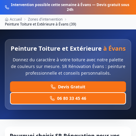
Intervention possible cette semaine à
Évans
— Devis gratuit sous
24h
Accueil
Zones d'intervention
Peinture Toiture et Extérieure
à
Évans
(
39
)
Peinture Toiture et Extérieure
à
Évans
Donnez du caractère à votre toiture avec notre palette
de couleurs sur mesure. SR Rénovation Évans : peinture
professionnelle et conseils personnalisés.
Devis Gratuit
06 80 33 45 46
Pourquoi choisir SR Rénovation pour vos