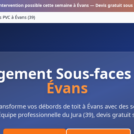
ntervention possible cette semaine à
Évans
— Devis gratuit sous
s PVC
à
Évans
(
39
)
gement Sous-faces
Évans
ansforme vos débords de toit à Évans avec des 
Équipe professionnelle du Jura (39), devis gratuit