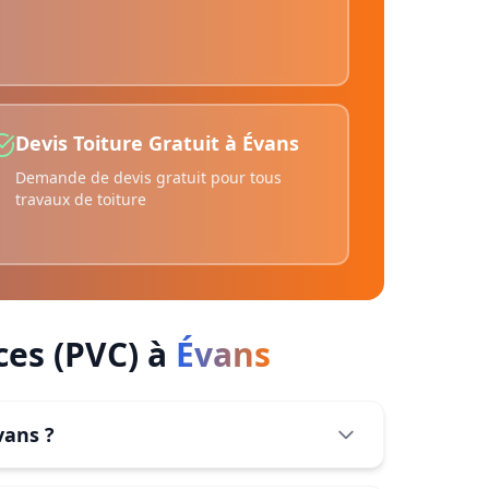
Devis Toiture Gratuit
à
Évans
Demande de devis gratuit pour tous
travaux de toiture
es (PVC)
à
Évans
vans ?