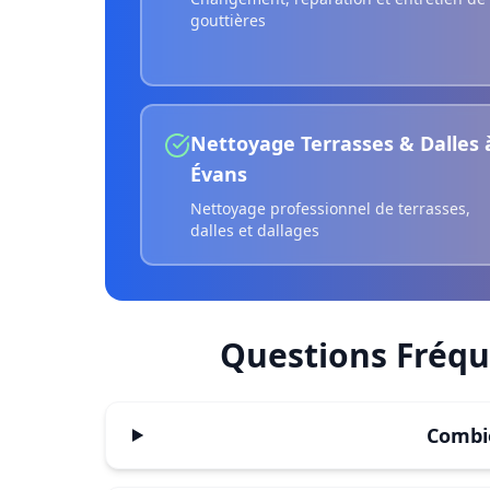
gouttières
Nettoyage Terrasses & Dalles
Évans
Nettoyage professionnel de terrasses,
dalles et dallages
Questions Fréq
Combie