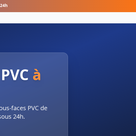
 24h
 PVC
à
sous-faces PVC de
 sous 24h.