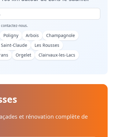
, contactez-nous.
Poligny
Arbois
Champagnole
Saint-Claude
Les Rousses
rans
Orgelet
Clairvaux-les-Lacs
sses
 façades et rénovation complète de