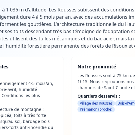
r à 1 036 m d'altitude, Les Rousses subissent des condition
neigement dure 4 à 5 mois par an, avec des accumulations i
forment les gouttières. L'architecture traditionnelle du Haut
) et ses toits descendant très bas témoigne de l'adaptation sé
tes utilisent des tuiles mécaniques et du bac acier, mais l
de l'humidité forestière permanente des forêts de Risoux et
ales
Notre proximité
Les Rousses sont à 75 km de
1h15. Nous regroupons nos i
 enneigement 4-5 mois/an,
chantiers de Saint-Claude e
re-avril, humidité
. Conditions les plus
Quartiers desservis :
Village des Rousses
Bois-d'Am
tecture de montagne :
Prémanon (proche)
picéa, toits à très forte
squ'au sol, bardage bois
iers-forts anti-incendie du