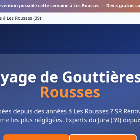
rvention possible cette semaine à
Les Rousses
— Devis gratuit s
s
à
Les Rousses
(
39
)
yage de Gouttière
Rousses
sées depuis des années à Les Rousses ? SR Rénov
me les plus négligées. Experts du Jura (39) depui