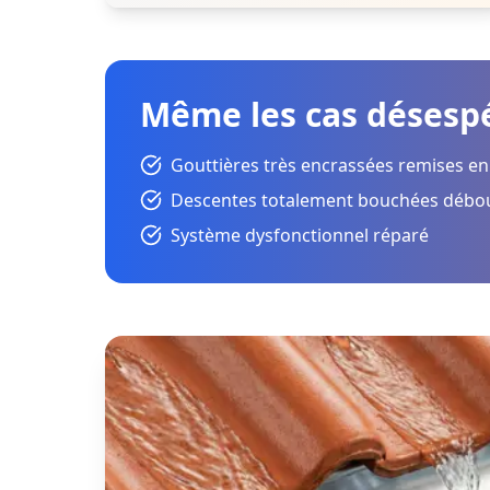
Même les cas désespé
Gouttières très encrassées remises en
Descentes totalement bouchées débo
Système dysfonctionnel réparé