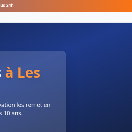
ous 24h
s
à
Les
ation les remet en
s 10 ans.