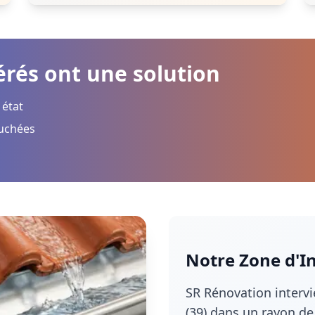
rés ont une solution
 état
uchées
Notre Zone d'I
SR Rénovation interv
(39)
dans un rayon de 