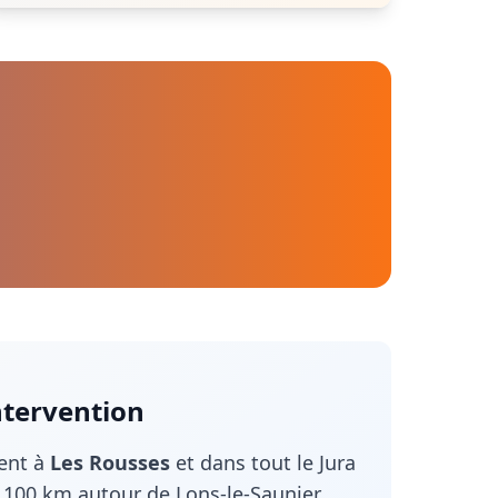
ntervention
ient à
Les Rousses
et dans tout le
Jura
100 km autour de Lons-le-Saunier.