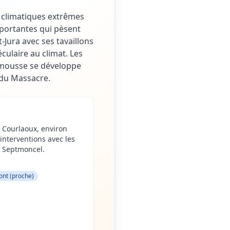
s climatiques extrêmes
mportantes qui pèsent
-Jura avec ses tavaillons
culaire au climat. Les
a mousse se développe
 du Massacre.
 Courlaoux, environ
nterventions avec les
t Septmoncel.
ont (proche)