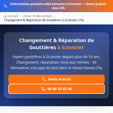
Intervention possible cette semaine à
Scionzier
— Devis gratuit
sous 24h
Accueil
Zones d'intervention
Changement & Réparation de Gouttières
à
Scionzier
(
74
)
Changement & Réparation de
Gouttières
à
Scionzier
Expert gouttières à Scionzier depuis plus de 10 ans.
Changement, réparation, mise aux normes : SR
Rénovation s'occupe de tout dans le Haute-Savoie (74).
Devis Gratuit
06 80 33 45 46