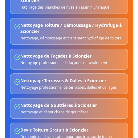
Scionzier
Habillage des planches de rives en aluminium laqué
Nettoyage Toiture / Démoussage / Hydrofuge
à
Scionzier
Nettoyage, démoussage et traitement hydrofuge de toiture
Nettoyage de Façades
à
Scionzier
Nettoyage professionnel de façades et ravalement
Nettoyage Terrasses & Dalles
à
Scionzier
Nettoyage professionnel de terrasses, dalles et dallages
Nettoyage de Gouttières
à
Scionzier
Nettoyage et débouchage de gouttières
Devis Toiture Gratuit
à
Scionzier
Demande de devis gratuit pour tous travaux de toiture