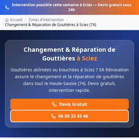
Intervention possible cette semaine à
Sciez
— Devis gratuit sous
24h
Accueil
Zones d'intervention
Changement & Réparation de Gouttières
à
Sciez
(
74
)
Changement & Réparation de
Gouttières
à
Sciez
Gouttières abîmées ou bouchées à Sciez ? SR Rénovation
assure le changement et la réparation de gouttières
dans tout le Haute-Savoie (74). Devis gratuit,
intervention rapide.
Devis Gratuit
06 80 33 45 46