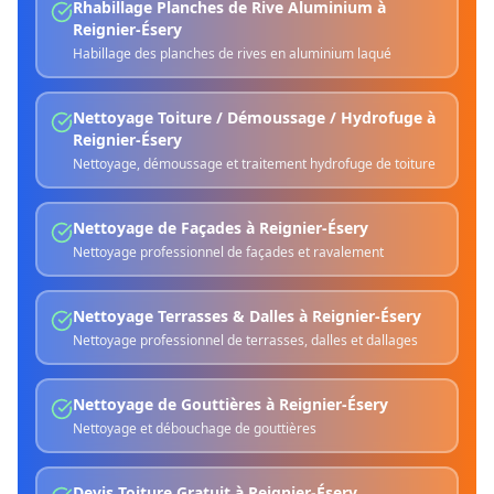
Rhabillage Planches de Rive Aluminium
à
Reignier-Ésery
Habillage des planches de rives en aluminium laqué
Nettoyage Toiture / Démoussage / Hydrofuge
à
Reignier-Ésery
Nettoyage, démoussage et traitement hydrofuge de toiture
Nettoyage de Façades
à
Reignier-Ésery
Nettoyage professionnel de façades et ravalement
Nettoyage Terrasses & Dalles
à
Reignier-Ésery
Nettoyage professionnel de terrasses, dalles et dallages
Nettoyage de Gouttières
à
Reignier-Ésery
Nettoyage et débouchage de gouttières
Devis Toiture Gratuit
à
Reignier-Ésery